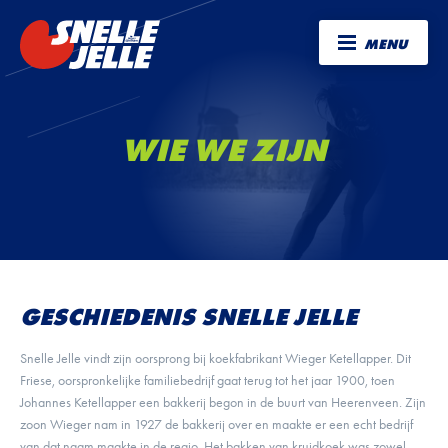
MENU
WIE WE ZIJN
GESCHIEDENIS SNELLE JELLE
Snelle Jelle vindt zijn oorsprong bij koekfabrikant Wieger Ketellapper. Dit
Friese, oorspronkelijke familiebedrijf gaat terug tot het jaar 1900, toen
Johannes Ketellapper een bakkerij begon in de buurt van Heerenveen. Zijn
zoon Wieger nam in 1927 de bakkerij over en maakte er een echt bedrijf
van dat naam maakte in de regio. Het bakken van kruidkoek was zowel