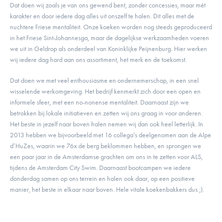
Dat doen wij zoals je van ons gewend bent, zonder concessies, maar mét
karakter en door iedere dag alles uit onszelf te halen. Dit alles met de
nuchtere Friese mentaliteit. Onze koeken worden nog steeds geproduceerd
in het Friese Sint-Johannesga, maar de dagelijkse werkzaamheden voeren
we uit in Geldrop als onderdeel van Koninklijke Peijnenburg. Hier werken
wij iedere dag hard aan ons assortiment, het merk en de toekomst.
Dat doen we met veel enthousiasme en ondernemerschap, in een snel
wisselende werkomgeving. Het bedrijf kenmerkt zich door een open en
informele sfeer, met een no-nonense mentaliteit. Daarnaast zijn we
betrokken bij lokale initiatieven en zetten wij ons graag in voor anderen.
Het beste in jezelf naar boven halen nemen wij dan ook heel letterlijk. In
2013 hebben we bijvoorbeeld met 16 collega’s deelgenomen aan de Alpe
d’HuZes, waarin we 76x de berg beklommen hebben, en sprongen we
een paar jaar in de Amsterdamse grachten om ons in te zetten voor ALS,
tijdens de Amsterdam City Swim. Daarnaast bootcampen we iedere
donderdag samen op ons terrein en halen ook daar, op een positieve
manier, het beste in elkaar naar boven. Hele vitale koekenbakkers dus ;).