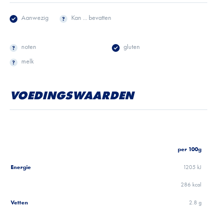
Aanwezig
Kan ... bevatten
noten
gluten
melk
VOEDINGSWAARDEN
per 100g
Energie
1205 kJ
286 kcal
Vetten
2.8 g