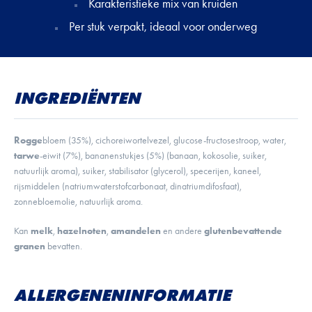
Karakteristieke mix van kruiden
Per stuk verpakt, ideaal voor onderweg
INGREDIËNTEN
Rogge
bloem (35%), cichoreiwortelvezel, glucose-fructosestroop, water,
tarwe
-eiwit (7%), bananenstukjes (5%) (banaan, kokosolie, suiker,
natuurlijk aroma), suiker, stabilisator (glycerol), specerijen, kaneel,
rijsmiddelen (natriumwaterstofcarbonaat, dinatriumdifosfaat),
zonnebloemolie, natuurlijk aroma.
Kan
melk
,
hazelnoten
,
amandelen
en andere
glutenbevattende
granen
bevatten.
ALLERGENENINFORMATIE