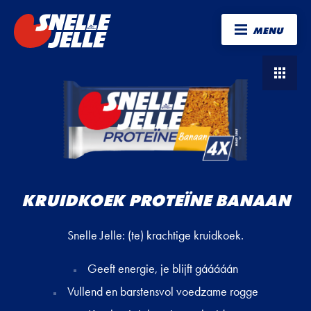
MENU
KRUIDKOEK PROTEÏNE BANAAN
Snelle Jelle: (te) krachtige kruidkoek.
Geeft energie, je blijft gááááán
Vullend en barstensvol voedzame rogge