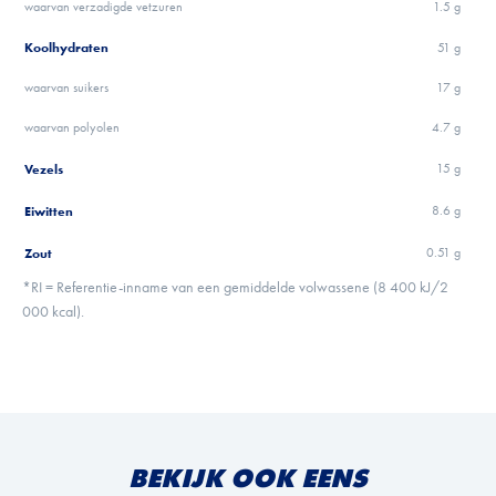
waarvan verzadigde vetzuren
1.5 g
Koolhydraten
51 g
waarvan suikers
17 g
waarvan polyolen
4.7 g
Vezels
15 g
Eiwitten
8.6 g
Zout
0.51 g
*RI = Referentie-inname van een gemiddelde volwassene (8 400 kJ/2
000 kcal).
BEKIJK OOK EENS